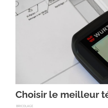
Choisir le meilleur 
SEPTEMBRE 27, 2018
ASSOEDH
BRICOLAGE