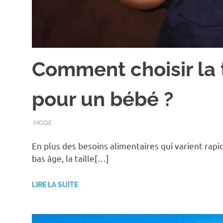
Comment choisir la 
pour un bébé ?
JUILLET 11, 2022
ASSOEDH
MODE
En plus des besoins alimentaires qui varient rapi
bas âge, la taille[…]
LIRE LA SUITE