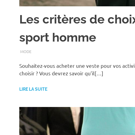
Les critères de choi
sport homme
MAI 21, 2021
ASSOEDH
MODE
Souhaitez-vous acheter une veste pour vos activi
choisir ? Vous devrez savoir qu’il[…]
LIRE LA SUITE