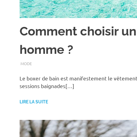
Comment choisir un
homme ?
JUIN 21, 2021
ASSOEDH
MODE
Le boxer de bain est manifestement le vêtement l
sessions baignades[…]
LIRE LA SUITE