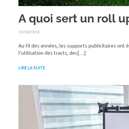
A quoi sert un roll u
MAI 30, 2021
ASSOEDH
ENTREPRISE
Au fil des années, les supports publicitaires ont
l’utilisation des tracts, des[…]
LIRE LA SUITE