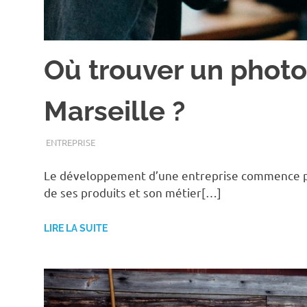
Où trouver un phot
Marseille ?
FÉVRIER 15, 2022
ASSOEDH
ENTREPRISE
Le développement d’une entreprise commence pa
de ses produits et son métier[…]
LIRE LA SUITE