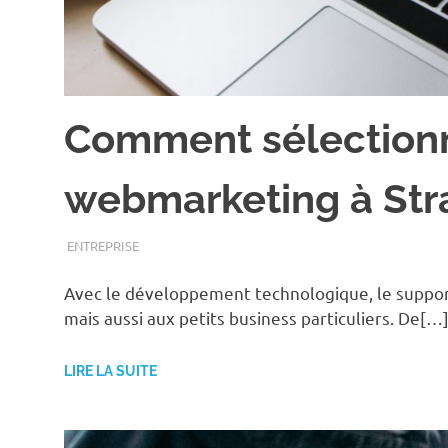
Comment sélection
webmarketing à Str
MAI 31, 2022
ASSOEDH
ENTREPRISE
Avec le développement technologique, le support
mais aussi aux petits business particuliers. De[…
LIRE LA SUITE