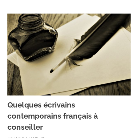
Quelques écrivains
contemporains français à
conseiller
SEPTEMBRE 28, 2018
ASSOEDH
CULTURE ET LOISIRS