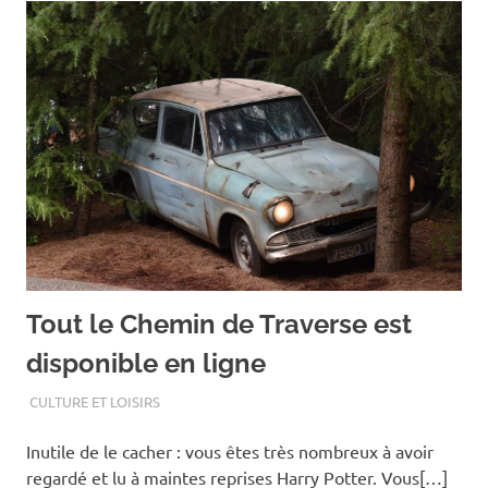
Tout le Chemin de Traverse est
disponible en ligne
AOÛT 18, 2020
ASSOEDH
CULTURE ET LOISIRS
Inutile de le cacher : vous êtes très nombreux à avoir
regardé et lu à maintes reprises Harry Potter. Vous[…]