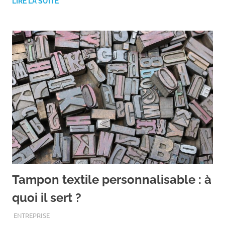
LIRE LA SUITE
Tampon textile personnalisable : à
quoi il sert ?
JANVIER 13, 2021
ASSOEDH
ENTREPRISE