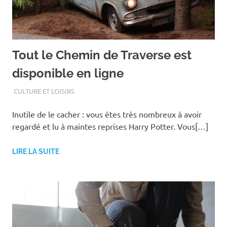
Tout le Chemin de Traverse est
disponible en ligne
AOÛT 18, 2020
ASSOEDH
CULTURE ET LOISIRS
Inutile de le cacher : vous êtes très nombreux à avoir
regardé et lu à maintes reprises Harry Potter. Vous[…]
LIRE LA SUITE