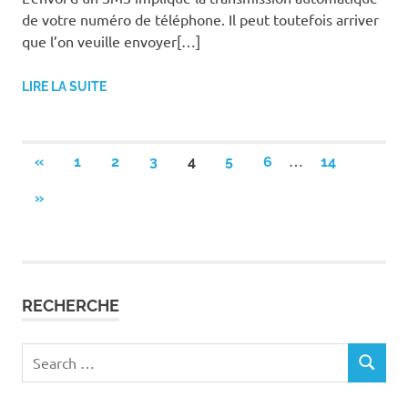
de votre numéro de téléphone. Il peut toutefois arriver
que l’on veuille envoyer[…]
LIRE LA SUITE
Pagination
…
PREVIOUS
«
1
2
3
4
5
6
14
POSTS
des
NEXT
»
POSTS
publications
RECHERCHE
Search
SEARCH
for: