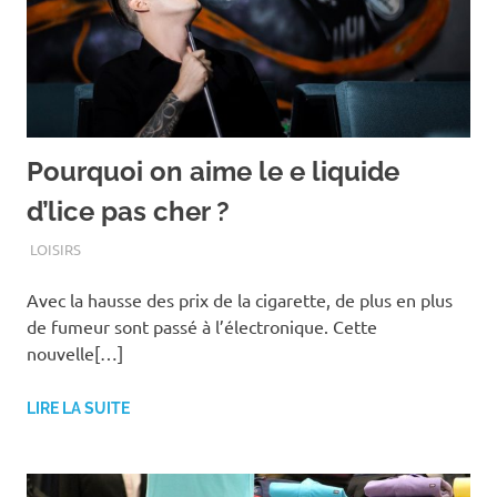
Pourquoi on aime le e liquide
d’lice pas cher ?
OCTOBRE 22, 2020
ASSOEDH
LOISIRS
Avec la hausse des prix de la cigarette, de plus en plus
de fumeur sont passé à l’électronique. Cette
nouvelle[…]
LIRE LA SUITE