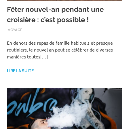
Fêter nouvel-an pendant une
croisière : c’est possible !
NOVEMBRE 3, 2020
ASSOEDH
VOYAGE
En dehors des repas de famille habituels et presque
routiniers, le nouvel an peut se célébrer de diverses
manières toutes[…]
LIRE LA SUITE