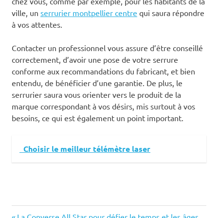
chez vous, comme par exemple, pour les habitants de la
ville, un
serrurier montpellier centre
qui saura répondre
à vos attentes.
Contacter un professionnel vous assure d’être conseillé
correctement, d’avoir une pose de votre serrure
conforme aux recommandations du fabricant, et bien
entendu, de bénéficier d’une garantie. De plus, le
serrurier saura vous orienter vers le produit de la
marque correspondant à vos désirs, mis surtout à vos
besoins, ce qui est également un point important.
Choisir le meilleur télémètre laser
Previous
La Converse All Star pour défier le temps et les âges