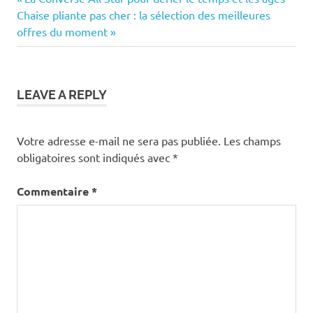
Navigation
Next
Post:
Chaise pliante pas cher : la sélection des meilleures
de
Post:
offres du moment
l’article
LEAVE A REPLY
Votre adresse e-mail ne sera pas publiée.
Les champs
obligatoires sont indiqués avec
*
Commentaire
*