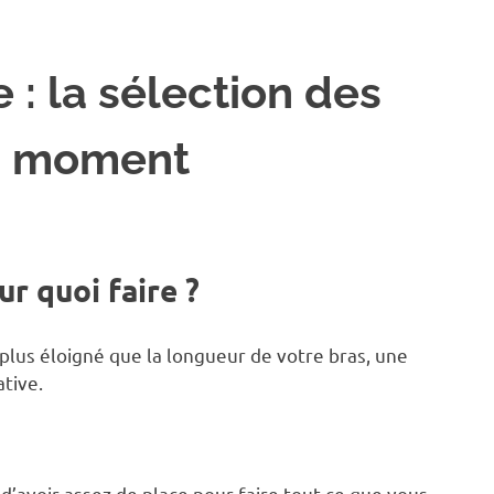
 : la sélection des
du moment
r quoi faire ?
plus éloigné que la longueur de votre bras, une
tive.
’avoir assez de place pour faire tout ce que vous