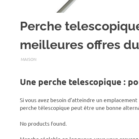
Perche telescopique
meilleures offres 
JUILLET 3, 2019
ASSOEDH
MAISON
Une perche telescopique : pou
Si vous avez besoin d’atteindre un emplacement 
perche télescopique peut être une bonne alterna
No products found.
Manche réglable en longueur, vous vous assurez d