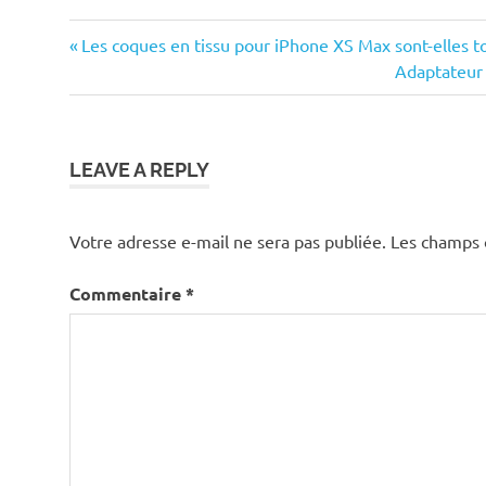
Previous
Navigation
Les coques en tissu pour iPhone XS Max sont-elles t
Post:
Next
Adaptateur 
de
Post:
l’article
LEAVE A REPLY
Votre adresse e-mail ne sera pas publiée.
Les champs 
Commentaire
*